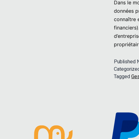
Dans le mo
données pr
connaître 
financiers
d’entrepri
propriétai
Published
Categorize
Tagged
Ges