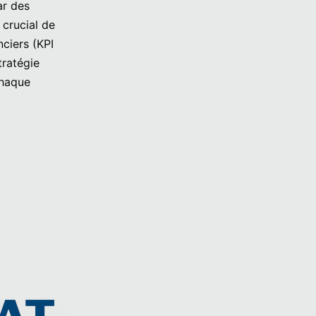
ar des
 crucial de
ciers (KPI
tratégie
chaque