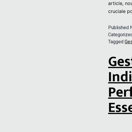
article, n
cruciale p
Published
Categorize
Tagged
Ges
Ges
Ind
Per
Esse