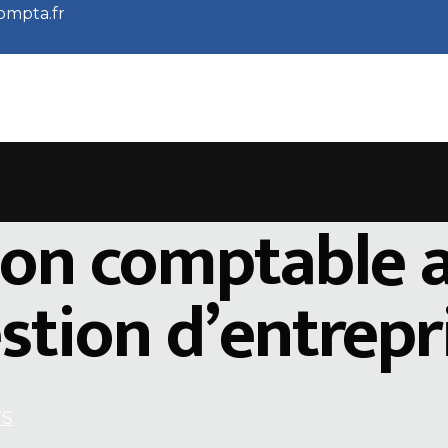
ompta.fr
ion comptable a
estion d’entrepr
TS