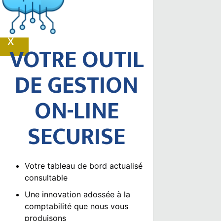
ACTUALITÉS
MENTIONS LEGALES
X
VOTRE OUTIL
DE GESTION
ON-LINE
SECURISE
Votre tableau de bord actualisé
consultable
Une innovation adossée à la
comptabilité que nous vous
produisons