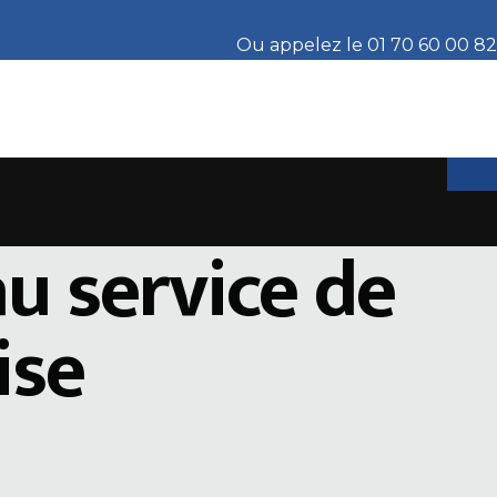
Ou appelez le 01 70 60 00 82
u service de
ise