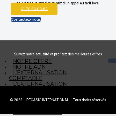
pouvez nous appeler au prix d’un appel au tarif local
01.70.60.00.82
Contactez-nous
Suivez notre actualité et profitez des meilleures offres
NOTRE OFFRE
NOTRE ADN
L’EXTERNALISATION
COMPTABLE
L’EXTERNALISATION
COMPTABLE EN 2 MOTS
ACTUALITÉS
© 2022 – PEGASIO INTERNATIONAL – Tous droits réservés
CGV
MENTIONS LEGALES
CONTACTEZ NOUS