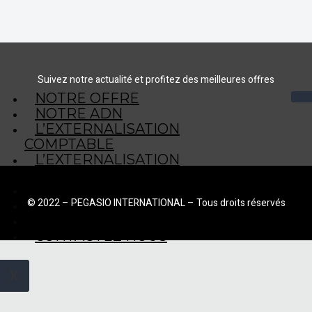
Suivez notre actualité et profitez des meilleures offres
NOTRE OFFRE
NOTRE ADN
L’EXTERNALISATION
COMPTABLE
L’EXTERNALISATION
COMPTABLE EN 2 MOTS
ACTUALITÉS
© 2022 – PEGASIO INTERNATIONAL – Tous droits réservés
CGV
MENTIONS LEGALES
CONTACTEZ NOUS
X