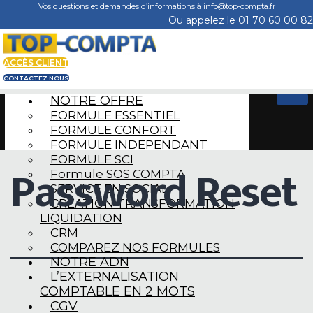
Skip
Vos questions et demandes d’informations à info@top-compta.fr
to
Ou appelez le 01 70 60 00 82
content
ACCÈS CLIENT
CONTACTEZ NOUS
NOTRE OFFRE
FORMULE ESSENTIEL
FORMULE CONFORT
FORMULE INDEPENDANT
FORMULE SCI
Password Reset
Formule SOS COMPTA
SERVICE EN SOCIAL
CREATION TRANSFORMATION
LIQUIDATION
CRM
COMPAREZ NOS FORMULES
NOTRE ADN
L’EXTERNALISATION
COMPTABLE EN 2 MOTS
CGV