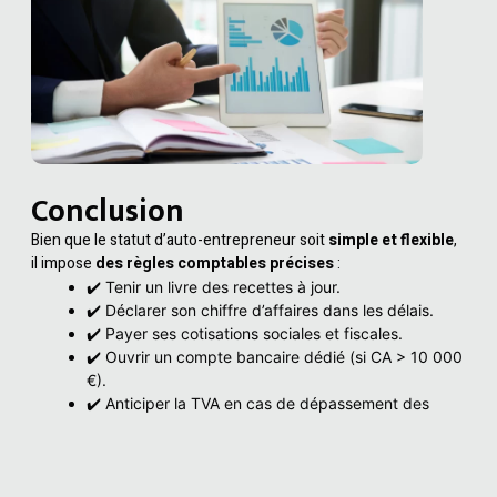
Conclusion
Bien que le statut d’auto-entrepreneur soit
simple et flexible
,
il impose
des règles comptables précises
:
✔️ Tenir un livre des recettes à jour.
✔️ Déclarer son chiffre d’affaires dans les délais.
✔️ Payer ses cotisations sociales et fiscales.
✔️ Ouvrir un compte bancaire dédié (si CA > 10 000
€).
✔️ Anticiper la TVA en cas de dépassement des
seuils.
Besoin d’aide pour gérer votre comptabilité ?
Faites appel à
un
comptable en ligne
pour simplifier votre gestion et gagner
du temps !