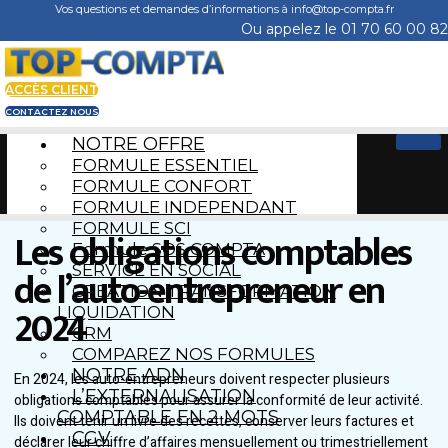
Skip
Vos questions et demandes d’informations à info@top-compta.fr
to
Ou appelez le 01 70 60 00 82
content
ACCÈS CLIENT
CONTACTEZ NOUS
NOTRE OFFRE
FORMULE ESSENTIEL
FORMULE CONFORT
FORMULE INDEPENDANT
FORMULE SCI
Les obligations comptables
Formule SOS COMPTA
de l’auto-entrepreneur en
SERVICE EN SOCIAL
CREATION TRANSFORMATION
2024
LIQUIDATION
CRM
COMPAREZ NOS FORMULES
NOTRE ADN
En 2024, les auto-entrepreneurs doivent respecter plusieurs
L’EXTERNALISATION
obligations comptables pour assurer la conformité de leur activité.
COMPTABLE EN 2 MOTS
Ils doivent tenir un livre des recettes, conserver leurs factures et
CGV
déclarer leur chiffre d’affaires mensuellement ou trimestriellement