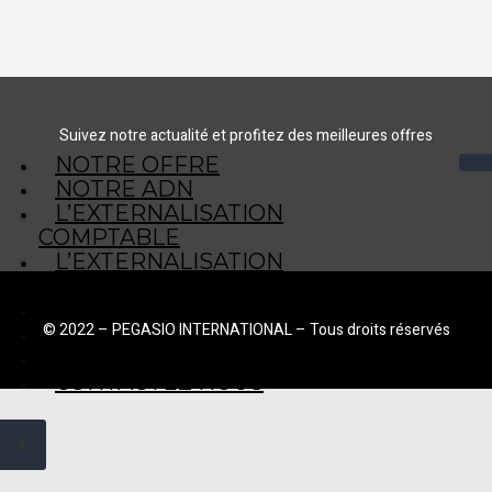
Suivez notre actualité et profitez des meilleures offres
NOTRE OFFRE
NOTRE ADN
L’EXTERNALISATION
COMPTABLE
L’EXTERNALISATION
COMPTABLE EN 2 MOTS
ACTUALITÉS
© 2022 – PEGASIO INTERNATIONAL – Tous droits réservés
CGV
MENTIONS LEGALES
CONTACTEZ NOUS
X