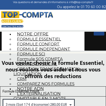
Skip
Vos questions et demandes d’informations à info@top-compta.fr
to
Ou appelez le 01 70 60 00 82
content
ACCÈS CLIENT
CONTACTEZ NOUS
NOTRE OFFRE
FORMULE ESSENTIEL
FORMULE CONFORT
FORMULE INDEPENDANT
FORMULE SCI
Formule SOS COMPTA
Vous voulez choisir la formule Essentiel,
SERVICE EN SOCIAL
nous voulons vous aider et nous vous
CREATION TRANSFORMATION
LIQUIDATION
offrons des reductions
CRM
COMPAREZ NOS FORMULES
NOTRE ADN
Formule Essentiel 3 mois
L’EXTERNALISATION
COMPTABLE EN 2 MOTS
CGV