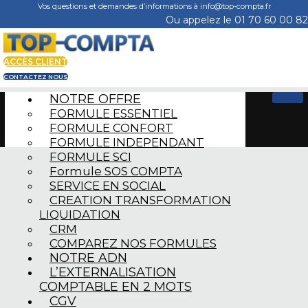
Vos questions et demandes d’informations à info@top-compta.fr
Ou appelez le 01 70 60 00 82
ACCÈS CLIENT
CONTACTEZ NOUS
NOTRE OFFRE
FORMULE ESSENTIEL
FORMULE CONFORT
FORMULE INDEPENDANT
FORMULE SCI
Formule SOS COMPTA
SERVICE EN SOCIAL
CREATION TRANSFORMATION
LIQUIDATION
CRM
COMPAREZ NOS FORMULES
NOTRE ADN
L’EXTERNALISATION
COMPTABLE EN 2 MOTS
CGV